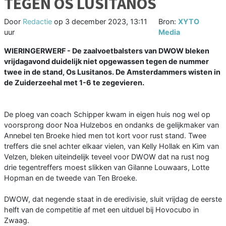
TEGEN OS LUSITANOS
Door
Redactie
op
3 december 2023, 13:11
Bron:
XYTO
uur
Media
WIERINGERWERF - De zaalvoetbalsters van DWOW bleken
vrijdagavond duidelijk niet opgewassen tegen de nummer
twee in de stand, Os Lusitanos. De Amsterdammers wisten in
de Zuiderzeehal met 1-6 te zegevieren.
De ploeg van coach Schipper kwam in eigen huis nog wel op
voorsprong door Noa Hulzebos en ondanks de gelijkmaker van
Annebel ten Broeke hied men tot kort voor rust stand. Twee
treffers die snel achter elkaar vielen, van Kelly Hollak en Kim van
Velzen, bleken uiteindelijk teveel voor DWOW dat na rust nog
drie tegentreffers moest slikken van Gilanne Louwaars, Lotte
Hopman en de tweede van Ten Broeke.
DWOW, dat negende staat in de eredivisie, sluit vrijdag de eerste
helft van de competitie af met een uitduel bij Hovocubo in
Zwaag.