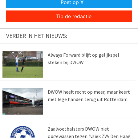
Post op X
Tip de redactie
VERDER IN HET NIEUWS:
Always Forward blijft op gelijkspel
steken bij DWOW
DWOW heeft recht op meer, maar keert
met lege handen terug uit Rotterdam
Zaalvoetbalsters DWOW niet
opgewassen tegen fysiek ZVV Den Haag