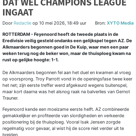
DAT WEL CHAMPIONS LEAGUE
INGAAT
Door
Redactie
op
10 mei 2026, 18:49 uur
Bron:
XYTO Media
ROTTERDAM - Feyenoord heeft de tweede plaats in de
Eredivisie veilig gesteld ondanks een gelijkspel tegen AZ. De
Alkmaarders begonnen goed in De Kuip, waar men een paar
weken terug nog de beker won, maar de thuisploeg kwam na
rust op gelijke hoogte: 1-1.
De Alkmaarders begonnen fel aan het duel en kwamen al vroeg
op voorsprong. Troy Parrott vond in de openingsfase twee keer
het net; zijn eerste treffer werd afgekeurd wegens buitenspel,
maar kort daarna was het alsnog raak na balverlies van Gernot
Trauner.
Feyenoord kende een moeizame eerste helft. AZ combineerde
gemakkelijker en profiteerde van slordigheden en verkeerde
positionering bij de thuisploeg. Vooral Isak Jensen zorgde
regelmatig voor gevaar, al wist hij de score niet verder uit te
breiden.