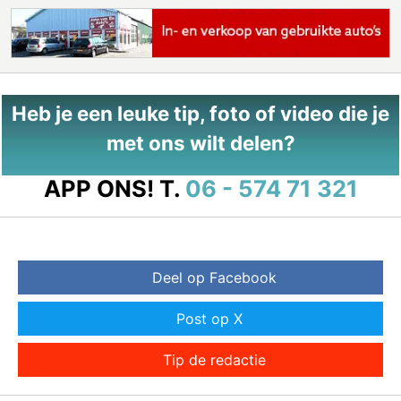
Heb je een leuke tip, foto of video die je
met ons wilt delen?
APP ONS!
T.
06 - 574 71 321
Deel op Facebook
Post op X
Tip de redactie