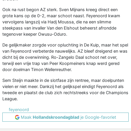
Ook na rust begon AZ sterk. Sven Mijnans kreeg direct een
grote kans op de 0-2, maar schoot naast. Feyenoord kwam
vervolgens langszij via Hadj Moussa, die na een slimme
steekpass van invaller Van den Elshout beheerst afrondde
tegenover keeper Owusu-Oduro.
De gelijkmaker zorgde voor opluchting in De Kuip, maar het spel
van Feyenoord verbeterde nauwelijks. AZ bleef dreigend en was
dicht bij de overwinning. Ro-Zangelo Daal schoot net over,
terwijl een vrije trap van Peer Koopmeiners knap werd gered
door doelman Timon Wellenreuther.
Sem Steijn maakte in de slotfase zijn rentree, maar doelpunten
vielen er niet meer. Dankzij het gelijkspel eindigt Feyenoord als
tweede en plaatst de club zich rechtstreeks voor de Champions
League.
feyenoord
Maak
Hollandskroondagblad
je Google-favoriet