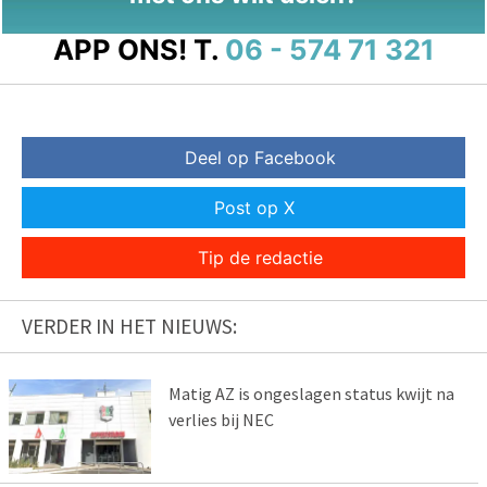
APP ONS!
T.
06 - 574 71 321
Deel op Facebook
Post op X
Tip de redactie
VERDER IN HET NIEUWS:
Matig AZ is ongeslagen status kwijt na
verlies bij NEC