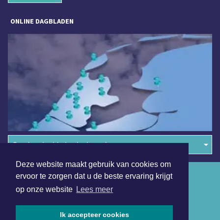
ONLINE DAGBLADEN
Overige dagbladen in de regio
Deze website maakt gebruik van cookies om
Algemene voorwaarden
ervoor te zorgen dat u de beste ervaring krijgt
op onze website
Lees meer
Disclaimer
Privacy Statement
Ik accepteer cookies