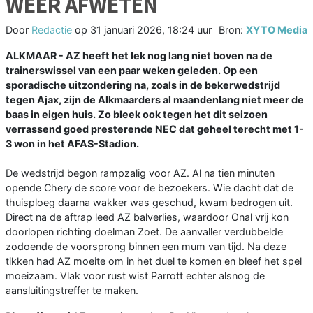
WEER AFWETEN
Door
Redactie
op
31 januari 2026, 18:24 uur
Bron:
XYTO Media
ALKMAAR - AZ heeft het lek nog lang niet boven na de
trainerswissel van een paar weken geleden. Op een
sporadische uitzondering na, zoals in de bekerwedstrijd
tegen Ajax, zijn de Alkmaarders al maandenlang niet meer de
baas in eigen huis. Zo bleek ook tegen het dit seizoen
verrassend goed presterende NEC dat geheel terecht met 1-
3 won in het AFAS-Stadion.
De wedstrijd begon rampzalig voor AZ. Al na tien minuten
opende Chery de score voor de bezoekers. Wie dacht dat de
thuisploeg daarna wakker was geschud, kwam bedrogen uit.
Direct na de aftrap leed AZ balverlies, waardoor Onal vrij kon
doorlopen richting doelman Zoet. De aanvaller verdubbelde
zodoende de voorsprong binnen een mum van tijd. Na deze
tikken had AZ moeite om in het duel te komen en bleef het spel
moeizaam. Vlak voor rust wist Parrott echter alsnog de
aansluitingstreffer te maken.