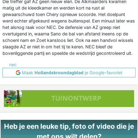
Die treffer gaf AZ geen nieuw elan. De Alkmaarders kwamen
matig uit de kleedkamer en werden kort na rust al
gewaarschuwd toen Chery opnieuw scoorde. Het doelpunt
werd echter afgekeurd wegens buitenspel. Een minuut later was
het alsnog raak voor NEC. De defensie van AZ greep niet
overtuigend in, waarna Sano de bal van afstand ineens op de
schoenl nam en Zoet kansloos liet. Ook na een handvol wissels
slaagde AZ er niet in om het tij te keren. NEC bleef de
bovenliggende partij en speelde de wedstrijd gecontroleerd uit.
nec
Maak
Hollandskroondagblad
je Google-favoriet
Heb je een leuke tip, foto of video die je
met ons wilt delen?