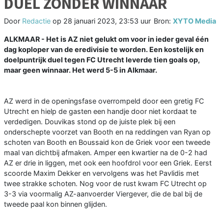
DUEL ZONDER WINNAAR
Door
Redactie
op
28 januari 2023, 23:53 uur
Bron:
XYTO Media
ALKMAAR - Het is AZ niet gelukt om voor in ieder geval één
dag koploper van de eredivisie te worden. Een kostelijk en
doelpuntrijk duel tegen FC Utrecht leverde tien goals op,
maar geen winnaar. Het werd 5-5 in Alkmaar.
AZ werd in de openingsfase overrompeld door een gretig FC
Utrecht en hielp de gasten een handje door niet kordaat te
verdedigen. Douvikas stond op de juiste plek bij een
onderschepte voorzet van Booth en na reddingen van Ryan op
schoten van Booth en Boussaid kon de Griek voor een tweede
maal van dichtbij afmaken. Amper een kwartier na de 0-2 had
AZ er drie in liggen, met ook een hoofdrol voor een Griek. Eerst
scoorde Maxim Dekker en vervolgens was het Pavlidis met
twee strakke schoten. Nog voor de rust kwam FC Utrecht op
3-3 via voormalig AZ-aanvoerder Viergever, die de bal bij de
tweede paal kon binnen glijden.