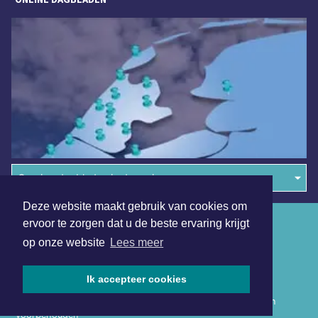
Overige dagbladen in de regio
Deze website maakt gebruik van cookies om
Algemene voorwaarden
ervoor te zorgen dat u de beste ervaring krijgt
op onze website
Lees meer
Disclaimer
Privacy Statement
Ik accepteer cookies
Copyright (c) 2026 | Hollandskroondagblad.nl - Alle rechten
voorbehouden