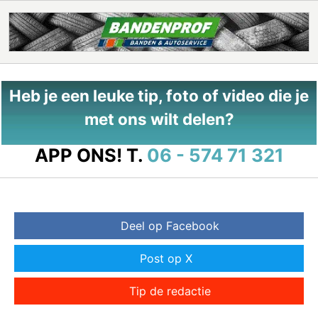
Heb je een leuke tip, foto of video die je
met ons wilt delen?
APP ONS!
T.
06 - 574 71 321
Deel op Facebook
Post op X
Tip de redactie