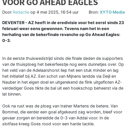
VOOR GO AHEAD EAGLES
Door
Redactie
op
4 mei 2025, 16:54 uur
Bron:
XYTO Media
DEVENTER - AZ heeft in de eredivisie voor het eerst sinds 23
februari weer eens gewonnen. Tevens nam het in een
herhaling van de bekerfinale revanche op Go Ahead Eagles:
0-3.
In de eerste thuiswedstrijd sinds die finale deden de supporters
van de thuisploeg het bekerfeestje nog eens dunnetjes over. Op
het veld van de Adelaarshorst liep het een stuk minder en lag
het initiatief bij AZ. Een schot van Mijnans landde via Deijl en
Nauber in het eigen doel en uitgerekend de flink uitgefloten AZ-
verdediger Goes tikte de bal uit een hoekschop beheerst via de
lat binnen.
Ook na rust was de ploeg van trainer Martens de betere. Van
Bommel, die eerder een goal afgekeurd zag worden, bleef voor
gevaar zorgen en bereidde de 0-3 van Addai voor. In de
slotfase kreeg Goes rood voor een harde tackle.