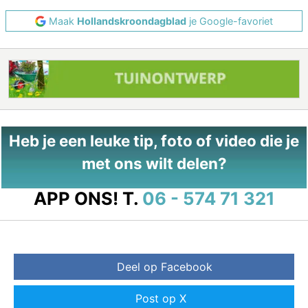
Maak
Hollandskroondagblad
je Google-favoriet
Heb je een leuke tip, foto of video die je
met ons wilt delen?
APP ONS!
T.
06 - 574 71 321
Deel op Facebook
Post op X