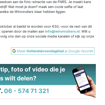
meedoen aan de foto-winactie van de FNRS. Je maakt kans
edrijf! Wat moet je doen? maak een coole selfie of laat
elke de Wironruiters klaar hebben liggen.
oktober al baklid te worden voor €50,-voor de rest van dit
act openen door de mailen aan
info@wironruiters.nl
. Wilt u
s, volg ons dan op onze sociale media kanalen of kijk op onze
Maak
Hollandskroondagblad
je Google-favoriet
ip, foto of video die je
s wilt delen?
.
06 - 574 71 321