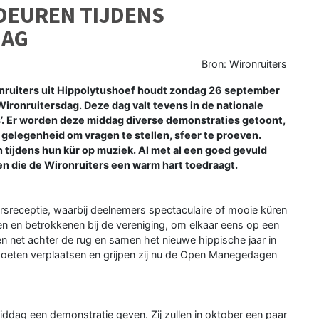
DEUREN TIJDENS
DAG
Bron: Wironruiters
ruiters uit Hippolytushoef houdt zondag 26 september
Wironruitersdag. Deze dag valt tevens in de nationale
’. Er worden deze middag diverse demonstraties getoont,
s gelegenheid om vragen te stellen, sfeer te proeven.
tijdens hun kür op muziek. Al met al een goed gevuld
 die de Wironruiters een warm hart toedraagt.
arsreceptie, waarbij deelnemers spectaculaire of mooie küren
n en betrokkenen bij de vereniging, om elkaar eens op een
n net achter de rug en samen het nieuwe hippische jaar in
moeten verplaatsen en grijpen zij nu de Open Manegedagen
iddag een demonstratie geven. Zij zullen in oktober een paar