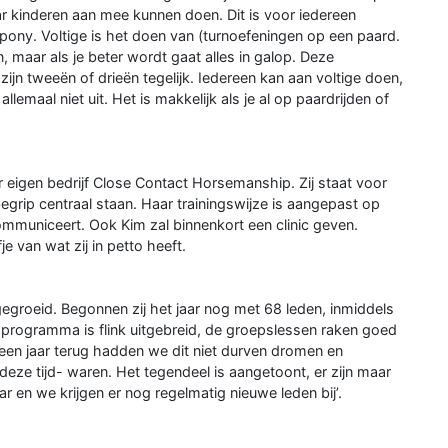
ar kinderen aan mee kunnen doen. Dit is voor iedereen
pony. Voltige is het doen van (turnoefeningen op een paard.
, maar als je beter wordt gaat alles in galop. Deze
zijn tweeën of drieën tegelijk. Iedereen kan aan voltige doen,
llemaal niet uit. Het is makkelijk als je al op paardrijden of
eigen bedrijf Close Contact Horsemanship. Zij staat voor
rip centraal staan. Haar trainingswijze is aangepast op
ommuniceert. Ook Kim zal binnenkort een clinic geven.
e van wat zij in petto heeft.
nk gegroeid. Begonnen zij het jaar nog met 68 leden, inmiddels
sprogramma is flink uitgebreid, de groepslessen raken goed
m een jaar terug hadden we dit niet durven dromen en
deze tijd- waren. Het tegendeel is aangetoont, er zijn maar
ar en we krijgen er nog regelmatig nieuwe leden bij’.