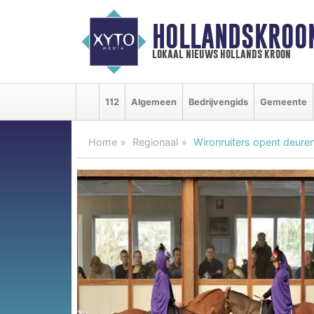
HOLLANDSKROO
lokaal nieuws hollands kroon
112
Algemeen
Bedrijvengids
Gemeente
Home
Regionaal
Wironruiters opent deure