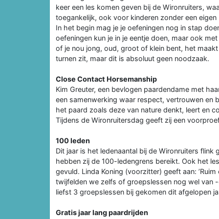
keer een les komen geven bij de Wironruiters, wa
toegankelijk, ook voor kinderen zonder een eigen 
In het begin mag je je oefeningen nog in stap doen
oefeningen kun je in je eentje doen, maar ook met 
of je nou jong, oud, groot of klein bent, het maakt a
turnen zit, maar dit is absoluut geen noodzaak.
Close Contact Horsemanship
Kim Greuter, een bevlogen paardendame met haar 
een samenwerking waar respect, vertrouwen en beg
het paard zoals deze van nature denkt, leert en c
Tijdens de Wironruitersdag geeft zij een voorproefj
100 leden
Dit jaar is het ledenaantal bij de Wironruiters fli
hebben zij de 100-ledengrens bereikt. Ook het le
gevuld. Linda Koning (voorzitter) geeft aan: ’Rui
twijfelden we zelfs of groepslessen nog wel van -
liefst 3 groepslessen bij gekomen dit afgelopen ja
Gratis jaar lang paardrijden