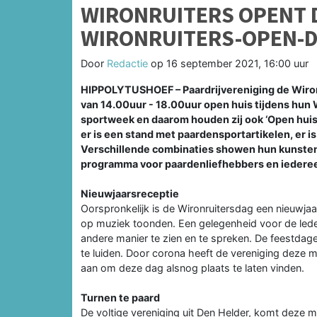
WIRONRUITERS OPENT 
WIRONRUITERS-OPEN-
Door
Redactie
op
16 september 2021, 16:00 uur
HIPPOLYTUSHOEF – Paardrijvereniging de Wiron
van 14.00uur - 18.00uur open huis tijdens hun 
sportweek en daarom houden zij ook ‘Open huis
er is een stand met paardensportartikelen, er i
Verschillende combinaties showen hun kunsten 
programma voor paardenliefhebbers en iedereen
Nieuwjaarsreceptie
Oorspronkelijk is de Wironruitersdag een nieuwja
op muziek toonden. Een gelegenheid voor de lede
andere manier te zien en te spreken. De feestdage
te luiden. Door corona heeft de vereniging deze 
aan om deze dag alsnog plaats te laten vinden.
Turnen te paard
De voltige vereniging uit Den Helder, komt deze m