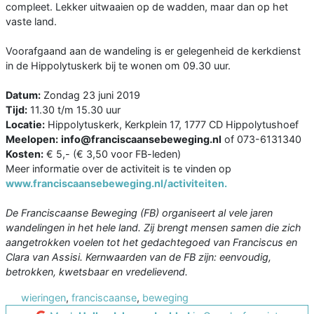
compleet. Lekker uitwaaien op de wadden, maar dan op het
vaste land.
Voorafgaand aan de wandeling is er gelegenheid de kerkdienst
in de Hippolytuskerk bij te wonen om 09.30 uur.
Datum:
Zondag 23 juni 2019
Tijd:
11.30 t/m 15.30 uur
Locatie:
Hippolytuskerk, Kerkplein 17, 1777 CD Hippolytushoef
Meelopen:
info@franciscaansebeweging.nl
of 073-6131340
Kosten:
€ 5,- (€ 3,50 voor FB-leden)
Meer informatie over de activiteit is te vinden op
www.franciscaansebeweging.nl/activiteiten.
De Franciscaanse Beweging (FB) organiseert al vele jaren
wandelingen in het hele land. Zij brengt mensen samen die zich
aangetrokken voelen tot het gedachtegoed van Franciscus en
Clara van Assisi. Kernwaarden van de FB zijn: eenvoudig,
betrokken, kwetsbaar en vredelievend.
wieringen
,
franciscaanse
,
beweging