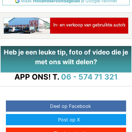
Maak
Hollandskroondagblad
je Google-favoriet
Heb je een leuke tip, foto of video die je
met ons wilt delen?
APP ONS!
T.
06 - 574 71 321
Deel op Facebook
Post op X