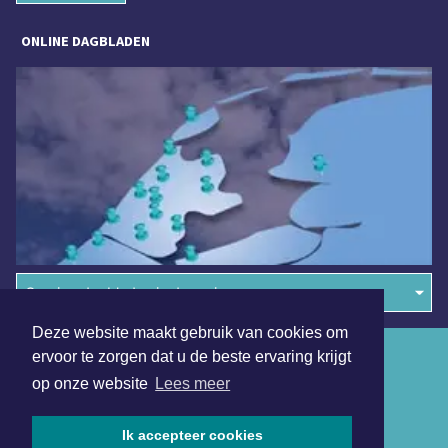
ONLINE DAGBLADEN
Overige dagbladen in de regio
Deze website maakt gebruik van cookies om
Algemene voorwaarden
ervoor te zorgen dat u de beste ervaring krijgt
op onze website
Lees meer
Disclaimer
Privacy Statement
Ik accepteer cookies