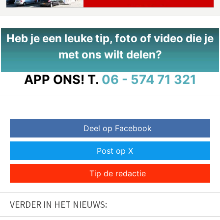
Heb je een leuke tip, foto of video die je
met ons wilt delen?
APP ONS!
T.
06 - 574 71 321
Deel op Facebook
Post op X
Tip de redactie
VERDER IN HET NIEUWS: