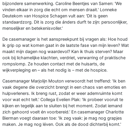
bijzondere samenwerking. Caroline Beentjes van Samen: 'We
vinden elkaar in zorg die echt om mensen draait.' Lonneke
Deutekom van Hospice Schagen vult aan: 'Dit is geen
standaardzorg. Dit is zorg die ánders durft te zijn: persoonlijker,
menselijker en betekenisvoller.'
De casemanager is het aanspreekpunt bij vragen als: Hoe houd
ik grip op wat komen gaat in de laatste fase van mijn leven? Wat
maakt mijn dagen nog waardevol? Kan ik thuis sterven? Maar
ook bij lichamelijke klachten, verdriet, verwarring of praktische
rompslomp. Ze houden contact met de huisarts, de
wijkverpleging en – als het nodig is – met de hospice.
Casemanager Marjolijn Mouton verwoordt het treffend: 'Ik ben
vaak degene die overzicht brengt in een chaos van emoties en
hulpverleners. Ik breng rust, zodat er weer ademruimte komt
voor wat echt telt.' Collega Evelien Plak: 'Ik probeer vooruit te
kijken en tegelijk aan te sluiten bij het moment. Zodat iemand
zich gehoord voelt én voorbereid.' En casemanager Charlotte
Bierman voegt daaraan toe: 'Ik zeg vaak: je mag nog grapjes
maken. Je mag nog léven. Ook als de dood dichterbij komt.'