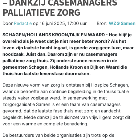
– DANKZIJ CASEMANAGERS
PALLIATIEVE ZORG
Door
Redactie
op
16 juni 2025, 17:00 uur
Bron:
WZG Samen
SCHAGEN/HOLLANDS KROON/DIJK EN WAARD - Hoe blijf je
overeind als je weet dat je niet meer beter wordt? Als het
leven zijn laatste bocht ingaat, is goede zorg geen luxe, maar
noodzaak. Juist dan. Daarom zijn er nu casemanagers
palliatieve zorg thuis. Zij ondersteunen mensen in de
gemeenten Schagen, Hollands Kroon en Dijk en Waard die
thuis hun laatste levensfase doormaken.
Deze nieuwe vorm van zorg is ontstaan bij Hospice Schagen,
waar de behoefte aan continue begeleiding in de thuissituatie
steeds vaker voelbaar werd. In samenwerking met
zorgorganisatie Samen is er een team van casemanagers
gevormd, dat de laatste fase thuis met zorg en aandacht
begeleidt. Mede dankzij de thuisinzet van vrijwilligers zorgt dit
voor een warme en complete benadering.
De bestuurders van beide organisaties zijn trots op de