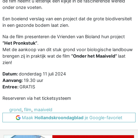
de film neemt u letterlijk een kijkje in de fascinerende wereld
onder onze voeten.
Een boeiend verslag van een project dat de grote biodiversiteit
in een gezonde bodem laat zien.
Na de film presenteren de Vrienden van Bioland hun project
“Het Pronkstuk”
.
Met de aankoop van dit stuk grond voor biologische landbouw
brengen zij in praktijk wat de film
“Onder het Maaiveld”
laat
zien!
Datum:
donderdag 11 juli 2024
Aanvang:
19.30 uur
Entree:
GRATIS
Reserveren via het ticketsysteem
grond
,
film
,
maaiveld
Maak
Hollandskroondagblad
je Google-favoriet