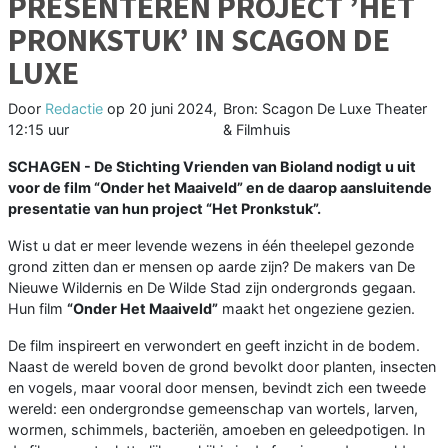
PRESENTEREN PROJECT ’HET
PRONKSTUK’ IN SCAGON DE
LUXE
Door
Redactie
op
20 juni 2024,
Bron: Scagon De Luxe Theater
12:15 uur
& Filmhuis
SCHAGEN - De Stichting Vrienden van Bioland nodigt u uit
voor de film “Onder het Maaiveld” en de daarop aansluitende
presentatie van hun project “Het Pronkstuk”.
Wist u dat er meer levende wezens in één theelepel gezonde
grond zitten dan er mensen op aarde zijn? De makers van De
Nieuwe Wildernis en De Wilde Stad zijn ondergronds gegaan.
Hun film
“Onder Het Maaiveld”
maakt het ongeziene gezien.
De film inspireert en verwondert en geeft inzicht in de bodem.
Naast de wereld boven de grond bevolkt door planten, insecten
en vogels, maar vooral door mensen, bevindt zich een tweede
wereld: een ondergrondse gemeenschap van wortels, larven,
wormen, schimmels, bacteriën, amoeben en geleedpotigen. In