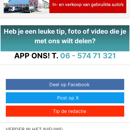
Heb je een leuke tip, foto of video die je
met ons wilt delen?
APP ONS!
T.
06 - 574 71 321
Deel op Facebook
Post op X
Tip de redactie
VERDER IN HET NIEUWS: