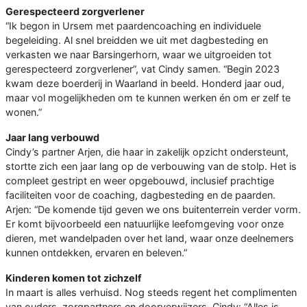
Gerespecteerd zorgverlener
“Ik begon in Ursem met paardencoaching en individuele
begeleiding. Al snel breidden we uit met dagbesteding en
verkasten we naar Barsingerhorn, waar we uitgroeiden tot
gerespecteerd zorgverlener”, vat Cindy samen. “Begin 2023
kwam deze boerderij in Waarland in beeld. Honderd jaar oud,
maar vol mogelijkheden om te kunnen werken én om er zelf te
wonen.”
Jaar lang verbouwd
Cindy’s partner Arjen, die haar in zakelijk opzicht ondersteunt,
stortte zich een jaar lang op de verbouwing van de stolp. Het is
compleet gestript en weer opgebouwd, inclusief prachtige
faciliteiten voor de coaching, dagbesteding en de paarden.
Arjen: “De komende tijd geven we ons buitenterrein verder vorm.
Er komt bijvoorbeeld een natuurlijke leefomgeving voor onze
dieren, met wandelpaden over het land, waar onze deelnemers
kunnen ontdekken, ervaren en beleven.”
Kinderen komen tot zichzelf
In maart is alles verhuisd. Nog steeds regent het complimenten
van ouders, zorgpartners en doorverwijzers. Cindy: “Alles is