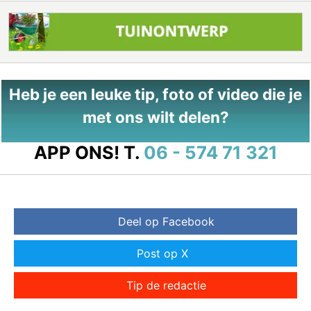
Heb je een leuke tip, foto of video die je
met ons wilt delen?
APP ONS!
T.
06 - 574 71 321
Deel op Facebook
Post op X
Tip de redactie