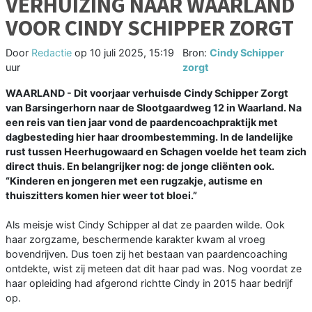
VERHUIZING NAAR WAARLAND
VOOR CINDY SCHIPPER ZORGT
Door
Redactie
op
10 juli 2025, 15:19
Bron:
Cindy Schipper
uur
zorgt
WAARLAND - Dit voorjaar verhuisde Cindy Schipper Zorgt
van Barsingerhorn naar de Slootgaardweg 12 in Waarland. Na
een reis van tien jaar vond de paardencoachpraktijk met
dagbesteding hier haar droombestemming. In de landelijke
rust tussen Heerhugowaard en Schagen voelde het team zich
direct thuis. En belangrijker nog: de jonge cliënten ook.
“Kinderen en jongeren met een rugzakje, autisme en
thuiszitters komen hier weer tot bloei.”
Als meisje wist Cindy Schipper al dat ze paarden wilde. Ook
haar zorgzame, beschermende karakter kwam al vroeg
bovendrijven. Dus toen zij het bestaan van paardencoaching
ontdekte, wist zij meteen dat dit haar pad was. Nog voordat ze
haar opleiding had afgerond richtte Cindy in 2015 haar bedrijf
op.