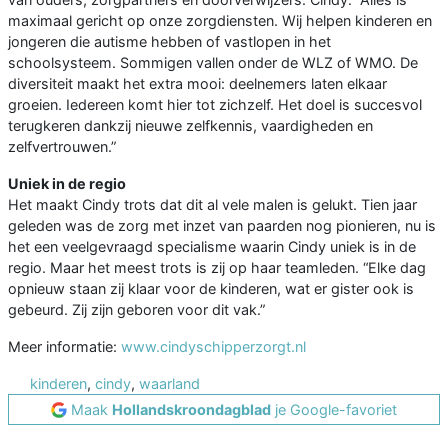
maximaal gericht op onze zorgdiensten. Wij helpen kinderen en
jongeren die autisme hebben of vastlopen in het
schoolsysteem. Sommigen vallen onder de WLZ of WMO. De
diversiteit maakt het extra mooi: deelnemers laten elkaar
groeien. Iedereen komt hier tot zichzelf. Het doel is succesvol
terugkeren dankzij nieuwe zelfkennis, vaardigheden en
zelfvertrouwen.”
Uniek in de regio
Het maakt Cindy trots dat dit al vele malen is gelukt. Tien jaar
geleden was de zorg met inzet van paarden nog pionieren, nu is
het een veelgevraagd specialisme waarin Cindy uniek is in de
regio. Maar het meest trots is zij op haar teamleden. “Elke dag
opnieuw staan zij klaar voor de kinderen, wat er gister ook is
gebeurd. Zij zijn geboren voor dit vak.”
Meer informatie:
www.cindyschipperzorgt.nl
kinderen
,
cindy
,
waarland
Maak
Hollandskroondagblad
je Google-favoriet