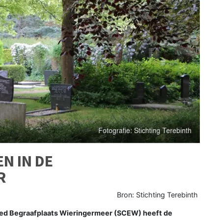
N IN DE
R
Bron: Stichting Terebinth
oed Begraafplaats Wieringermeer (SCEW) heeft de