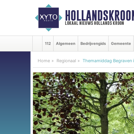
HOLLANDSKROO
lokaal nieuws hollands kroon
112
Algemeen
Bedrijvengids
Gemeente
Home
Regionaal
Themamiddag Begraven i