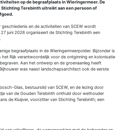
viteiten op de begraafplaats in Wieringermeer. De
 Stichting Terebinth uitreikt aan een persoon of
rfgoed.
r geschiedenis en de activiteiten van SCEW wordt
7 juni 2026 organiseert de Stichting Terebinth een
.
nige begraafplaats in de Wieringermeerpolder. Bijzonder is
het Rijk verantwoordelijk voor de ontginning en kolonisatie
 begraven. Aan het ontwerp en de groenaanleg heeft
 Bijhouwer was naast landschapsarchitect ook de eerste
bosch-Glas, bestuurslid van SCEW, en de lezing door
ldje van de Gouden Terebinth onthuld door wethouder
 de Kluijver, voorzitter van Stichting Terebinth; een
heid van vrijwilligers, de samenwerking met de beheerder en