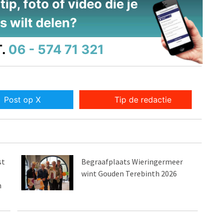
ip, foto of video die je
s wilt delen?
.
06 - 574 71 321
Post op X
Tip de redactie
st
Begraafplaats Wieringermeer
wint Gouden Terebinth 2026
n