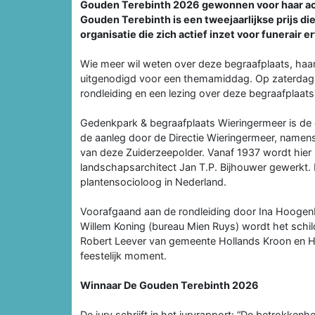
Gouden Terebinth 2026 gewonnen voor haar acti
Gouden Terebinth is een tweejaarlijkse prijs die
organisatie die zich actief inzet voor funerair e
Wie meer wil weten over deze begraafplaats, haa
uitgenodigd voor een themamiddag. Op zaterdag 2
rondleiding en een lezing over deze begraafplaats
Gedenkpark & begraafplaats Wieringermeer is de e
de aanleg door de Directie Wieringermeer, namens 
van deze Zuiderzeepolder. Vanaf 1937 wordt hier
landschapsarchitect Jan T.P. Bijhouwer gewerkt.
plantensocioloog in Nederland.
Voorafgaand aan de rondleiding door Ina Hoogen
Willem Koning (bureau Mien Ruys) wordt het schi
Robert Leever van gemeente Hollands Kroon en Hans
feestelijk moment.
Winnaar De Gouden Terebinth 2026
De jury schrijft in het juryrapport: “De betrokken