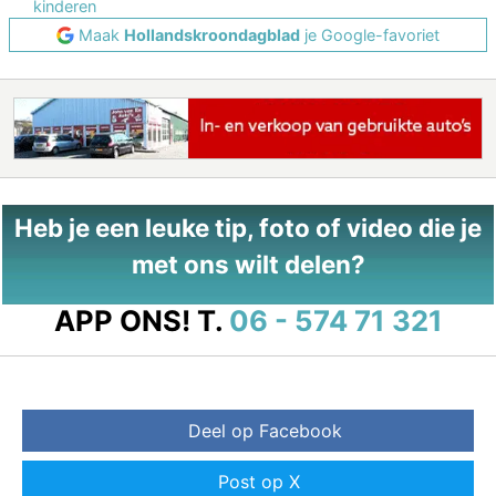
kinderen
Maak
Hollandskroondagblad
je Google-favoriet
Heb je een leuke tip, foto of video die je
met ons wilt delen?
APP ONS!
T.
06 - 574 71 321
Deel op Facebook
Post op X