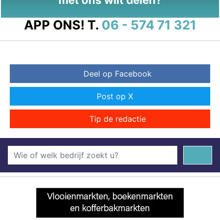
APP ONS!
T.
06 - 574 71 321
Deel op Facebook
Post op X
Tip de redactie