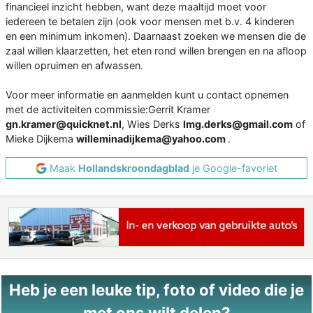
financieel inzicht hebben, want deze maaltijd moet voor
iedereen te betalen zijn (ook voor mensen met b.v. 4 kinderen
en een minimum inkomen). Daarnaast zoeken we mensen die de
zaal willen klaarzetten, het eten rond willen brengen en na afloop
willen opruimen en afwassen.
Voor meer informatie en aanmelden kunt u contact opnemen
met de activiteiten commissie:Gerrit Kramer
gn.kramer@quicknet.nl
, Wies Derks
lmg.derks@gmail.com
of
Mieke Dijkema
willeminadijkema@yahoo.com
.
Maak
Hollandskroondagblad
je Google-favoriet
Heb je een leuke tip, foto of video die je
met ons wilt delen?