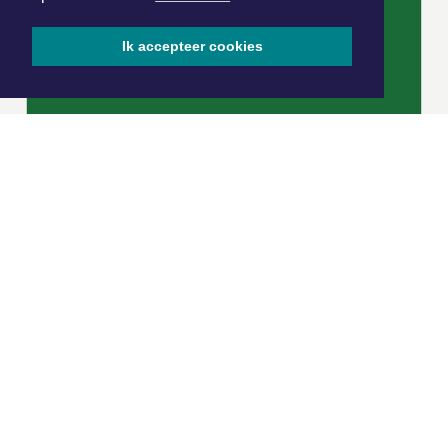
Ik accepteer cookies
|
Nieuws | Sport | Evenementen
Hoofdvestiging:
van Benthuizenlaan 1
1701 BZ Heerhugowaard
072 8200 600
redactie@xyto.nl
www.xyto.nl