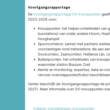
Voortgangsrapportage
De
Voortgangsrapportage OV-knooppunten
geeft
2023-2026 voor:
Knooppunten: het helpen ontwikkelen van ge
busstations) van onder andere Hoorn, Haa
Hoogkarspel
Spoorcorridors: samen met partners werke
voorzieningen rond treinstations die aan eenz
Gooicorridor, Zaancorridor, Helderse Lijn,
Buitenpoorten: het ontwikkelen van knooppu
waaronder station Bussum Zuid
Kennis en monitoring: expertise, data en o
vervoer-overstappunten/hubs) beschikbaar 
Verder beschrijft de Voortgangsrapportage de prio
2027). Meer informatie over OV-knooppunten st
holland
,
voorzieningen
,
knooppunten