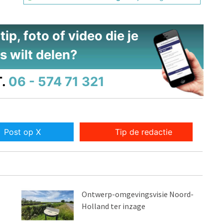
ip, foto of video die je
s wilt delen?
.
06 - 574 71 321
Post op X
Tip de redactie
Ontwerp-omgevingsvisie Noord-
Holland ter inzage