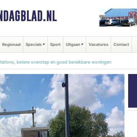
NDAGBLAD.NL
Regionaal
Specials
Sport
Uitgaan
Vacatures
Contact
stations, betere overstap en goed bereikbare woningen