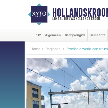
HOLLANDSKROO
lokaal nieuws hollands kroon
112
Algemeen
Bedrijvengids
Gemeente
Home
Regionaal
Provincie werkt aan trein