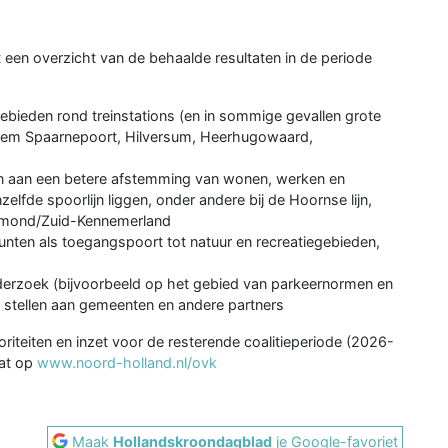
 een overzicht van de behaalde resultaten in de periode
bieden rond treinstations (en in sommige gevallen grote
rlem Spaarnepoort, Hilversum, Heerhugowaard,
n aan een betere afstemming van wonen, werken en
elfde spoorlijn liggen, onder andere bij de Hoornse lijn,
 IJmond/Zuid-Kennemerland
nten als toegangspoort tot natuur en recreatiegebieden,
nderzoek (bijvoorbeeld op het gebied van parkeernormen en
stellen aan gemeenten en andere partners
riteiten en inzet voor de resterende coalitieperiode (2026-
aat op
www.noord-holland.nl/ovk
Maak
Hollandskroondagblad
je Google-favoriet