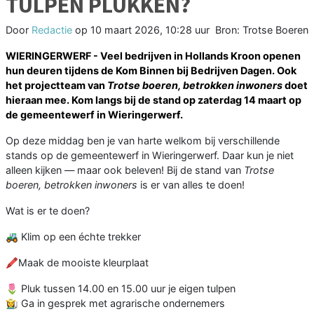
TULPEN PLUKKEN?
Door
Redactie
op
10 maart 2026, 10:28 uur
Bron: Trotse Boeren
WIERINGERWERF - Veel bedrijven in Hollands Kroon openen
hun deuren tijdens de Kom Binnen bij Bedrijven Dagen. Ook
het projectteam van
Trotse boeren, betrokken inwoners
doet
hieraan mee.
Kom langs bij de stand op zaterdag 14 maart op
de gemeentewerf in Wieringerwerf.
Op deze middag ben je van harte welkom bij verschillende
stands op de gemeentewerf in Wieringerwerf. Daar kun je niet
alleen kijken — maar ook beleven! Bij de stand van
Trotse
boeren, betrokken inwoners
is er van alles te doen!
Wat is er te doen?
🚜 Klim op een échte trekker
🖍️Maak de mooiste kleurplaat
🌷 Pluk tussen 14.00 en 15.00 uur je eigen tulpen
👩‍🌾 Ga in gesprek met agrarische ondernemers