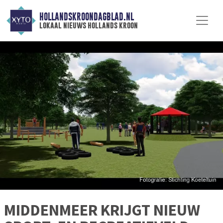
HOLLANDSKROONDAGBLAD.NL
lokaal nieuws hollands kroon
MIDDENMEER KRIJGT NIEUW