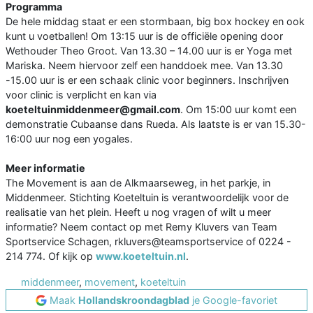
Programma
De hele middag staat er een stormbaan, big box hockey en ook
kunt u voetballen! Om 13:15 uur is de officiële opening door
Wethouder Theo Groot. Van 13.30 – 14.00 uur is er Yoga met
Mariska. Neem hiervoor zelf een handdoek mee. Van 13.30
-15.00 uur is er een schaak clinic voor beginners. Inschrijven
voor clinic is verplicht en kan via
koeteltuinmiddenmeer@gmail.com
. Om 15:00 uur komt een
demonstratie Cubaanse dans Rueda. Als laatste is er van 15.30-
16:00 uur nog een yogales.
Meer informatie
The Movement is aan de Alkmaarseweg, in het parkje, in
Middenmeer. Stichting Koeteltuin is verantwoordelijk voor de
realisatie van het plein. Heeft u nog vragen of wilt u meer
informatie? Neem contact op met Remy Kluvers van Team
Sportservice Schagen, rkluvers@teamsportservice of 0224 -
214 774. Of kijk op
www.koeteltuin.nl
.
middenmeer
,
movement
,
koeteltuin
Maak
Hollandskroondagblad
je Google-favoriet