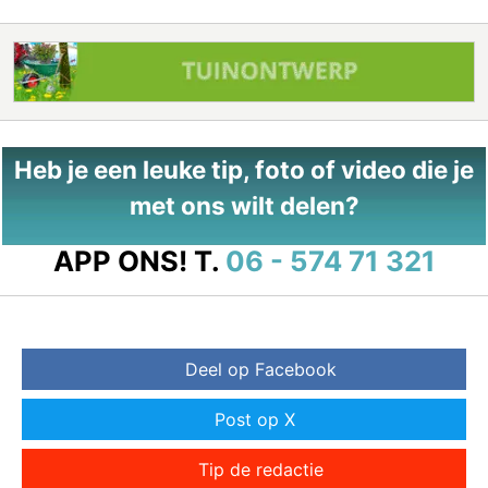
Heb je een leuke tip, foto of video die je
met ons wilt delen?
APP ONS!
T.
06 - 574 71 321
Deel op Facebook
Post op X
Tip de redactie