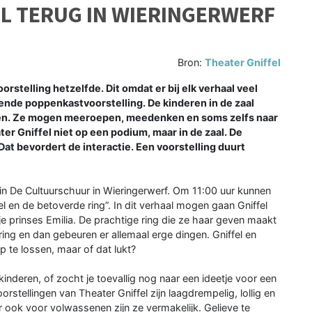
L TERUG IN WIERINGERWERF
Bron:
Theater Gniffel
rstelling hetzelfde. Dit omdat er bij elk verhaal veel
evende poppenkastvoorstelling. De kinderen in de zaal
en. Ze mogen meeroepen, meedenken en soms zelfs naar
r Gniffel niet op een podium, maar in de zaal. De
Dat bevordert de interactie. Een voorstelling duurt
 in De Cultuurschuur in Wieringerwerf. Om 11:00 uur kunnen
el en de betoverde ring”. In dit verhaal mogen gaan Gniffel
je prinses Emilia. De prachtige ring die ze haar geven maakt
ring en dan gebeuren er allemaal erge dingen. Gniffel en
 te lossen, maar of dat lukt?
-kinderen, of zocht je toevallig nog naar een ideetje voor een
rstellingen van Theater Gniffel zijn laagdrempelig, lollig en
r ook voor volwassenen zijn ze vermakelijk. Gelieve te