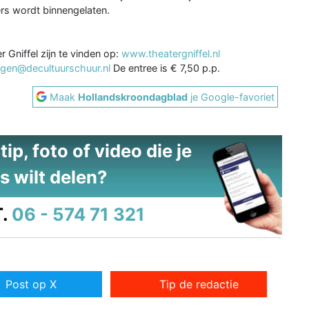
rs wordt binnengelaten.
 Gniffel zijn te vinden op:
www.theatergniffel.nl
ngen@decultuurschuur.nl
De entree is € 7,50 p.p.
Maak
Hollandskroondagblad
je Google-favoriet
ip, foto of video die je
s wilt delen?
.
06 - 574 71 321
Post op X
Tip de redactie