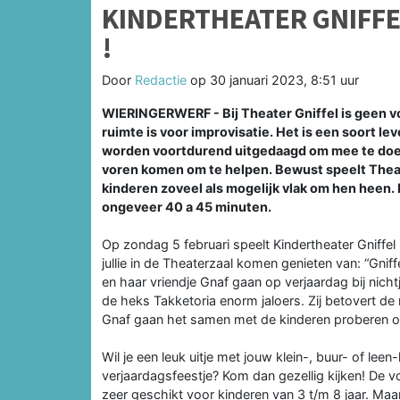
KINDERTHEATER GNIFFE
!
Door
Redactie
op
30 januari 2023, 8:51 uur
WIERINGERWERF - Bij Theater Gniffel is geen voo
ruimte is voor improvisatie. Het is een soort l
worden voortdurend uitgedaagd om mee te do
voren komen om te helpen. Bewust speelt Theate
kinderen zoveel als mogelijk vlak om hen heen. 
ongeveer 40 a 45 minuten.
Op zondag 5 februari speelt Kindertheater Gniffel
jullie in de Theaterzaal komen genieten van: “Gniff
en haar vriendje Gnaf gaan op verjaardag bij nicht
de heks Takketoria enorm jaloers. Zij betovert de 
Gnaf gaan het samen met de kinderen proberen op
Wil je een leuk uitje met jouw klein-, buur- of leen
verjaardagsfeestje? Kom dan gezellig kijken! De voo
zeer geschikt voor kinderen van 3 t/m 8 jaar. Maa