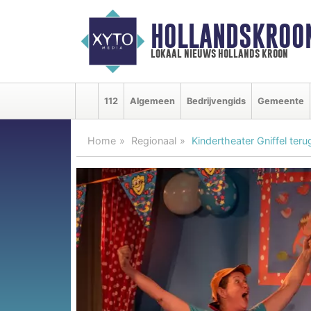
HOLLANDSKROO
lokaal nieuws hollands kroon
112
Algemeen
Bedrijvengids
Gemeente
Home
Regionaal
Kindertheater Gniffel teru