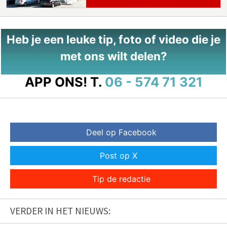
Heb je een leuke tip, foto of video die je
met ons wilt delen?
APP ONS!
T.
06 - 574 71 321
Deel op Facebook
Post op X
Tip de redactie
VERDER IN HET NIEUWS: