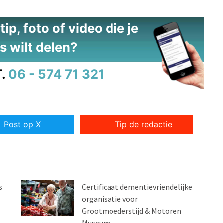
ip, foto of video die je
s wilt delen?
.
06 - 574 71 321
Post op X
Tip de redactie
s
Certificaat dementievriendelijke
organisatie voor
Grootmoederstijd & Motoren
Museum