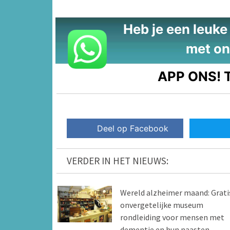
Heb je een leuke t
met on
APP ONS!
T
Deel op Facebook
VERDER IN HET NIEUWS:
Wereld alzheimer maand: Grati
onvergetelijke museum
rondleiding voor mensen met
dementie en hun naasten