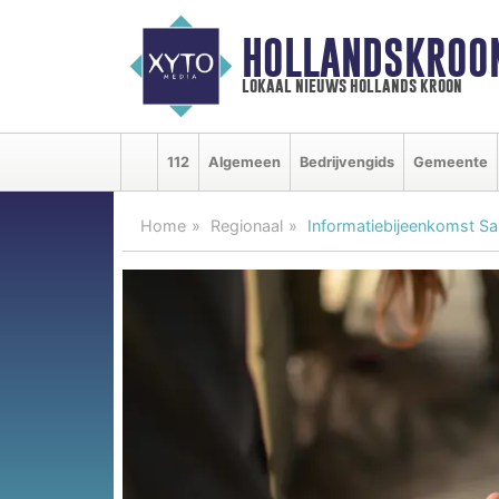
HOLLANDSKROO
lokaal nieuws hollands kroon
112
Algemeen
Bedrijvengids
Gemeente
Home
Regionaal
Informatiebijeenkomst Sa