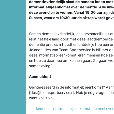
dementievriendelijk slaat de handen ineen me
informatiebijeenkomst over dementie. Alle inw
deze avond bij te wonen. Vanaf 19:00 uur zijn 
Succes, waar om 19:30 uur de aftrap wordt gev
Samen dementievriendelijk, een gezamenlijk initia
reist het hele land door met deze laagdrempelige b
dementie precies inhoudt en ontdek je hoe een org
Jolanda Ides van Team Sportservice is blij met d
deze informatiebijeenkomst leren mensen hoe ze
en hoe ze daarmee om kunnen gaan. Zo gaan we 
samenleving.”
Aanmelden?
Geïnteresseerd in de informatiebijeenkomst? Aanm
jides@teamsportservice.nl. Heb je nog vragen, dan
want vol is vol!
dementie
,
informatiebijeenkomst
,
dementievrie