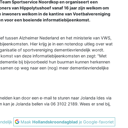
t Team Sportservice Noordkop en organiseert een
oners van Hippolytushoef vanaf 16 jaar zijn welkom om
de inwoners welkom in de kantine van Voetbalvereniging
en voor een boeiende informatiebijeenkomst.
tief tussen Alzheimer Nederland en het ministerie van VWS,
ijeenkomsten. Hier krijg je in een notendop uitleg over wat
anisatie of sportvereniging dementievriendelijk wordt.
e komst van deze informatiebijeenkomsten en zegt: "Met
 dementie bij bijvoorbeeld hun buurman kunnen herkennen
samen op weg naar een (nog) meer dementievriendelijke
elden kan door een e-mail te sturen naar Jolanda Ides via
 kan je Jolanda bellen via 06 3102 2189. Wees er snel bij,
ndelijk
Maak
Hollandskroondagblad
je Google-favoriet