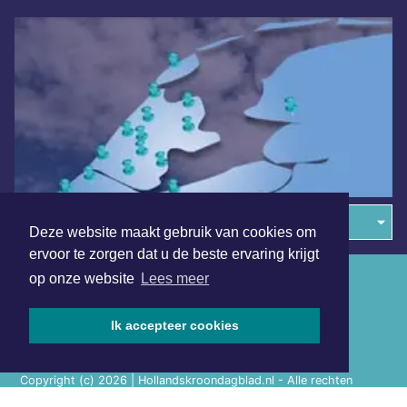
Overige dagbladen in de regio
Deze website maakt gebruik van cookies om
ervoor te zorgen dat u de beste ervaring krijgt
Algemene voorwaarden
op onze website
Lees meer
Disclaimer
Ik accepteer cookies
Privacy Statement
Copyright (c) 2026 | Hollandskroondagblad.nl - Alle rechten
voorbehouden