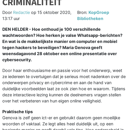
CRIMINALITEIT
Door
Redactie
op
15 oktober 2020,
Bron:
KopGroep
13:17 uur
Bibliotheken
DEN HELDER - Hoe onthoud je 100 verschillende
wachtwoorden? Hoe herken je valse Whatsapp-berichten?
En wat is de makkelijkste manier om computer en mobiel
tegen hackers te beveiligen? Maria Genova geeft
woensdagavond 28 oktober een online presentatie over
cybersecurity.
Door haar enthousiasme en passie voor het onderwerp, weet
ze iedereen te overtuigen dat je serieus moet nadenken over de
onderwerpen privacy en cybercrime en aan de hand van
duidelijke voorbeelden laat ze ook zien hoe en waarom. Tijdens
deze interactieve lezing kunnen de deelnemers vragen stellen
over het verbeteren van hun eigen online veiligheid.
Praktische tips
Genova is zelf geen ict-er en gebruikt daarom geen moeilijke
woorden of vaktaal. Ze legt alles heel duidelijk uit, op een
boeiende manier en geeft daarbij vele tips. Hoe onderscheid je