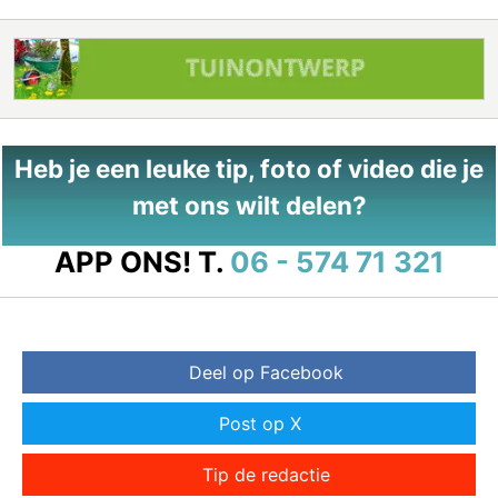
Heb je een leuke tip, foto of video die je
met ons wilt delen?
APP ONS!
T.
06 - 574 71 321
Deel op Facebook
Post op X
Tip de redactie