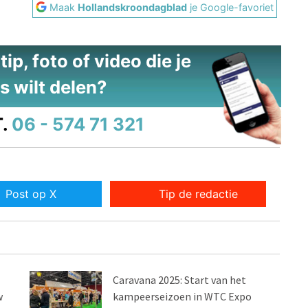
Maak
Hollandskroondagblad
je Google-favoriet
ip, foto of video die je
s wilt delen?
.
06 - 574 71 321
Post op X
Tip de redactie
Caravana 2025: Start van het
w
kampeerseizoen in WTC Expo