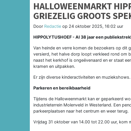
HALLOWEENMARKT HIPP
GRIEZELIG GROOTS SPE
Door
Redactie
op
24 oktober 2025, 16:02 uur
HIPPOLYTUSHOEF - Al 38 jaar een publiekstrekke
Van heinde en verre komen de bezoekers op dit gr
versierd, het halve dorp loopt verkleed rond om b
naast het kerkhof is ongeëvenaard en er staat ee
kramen en uitpakken.
Er zijn diverse kinderactiviteiten en muziekshows.
Parkeren en bereikbaarheid
Tijdens de Halloweenmarkt kan er geparkeerd wor
industrieterrein Molenveld in Westerland. Een pe
parkeerplaatsen naar het centrum en weer terug.
Vrijdag 31 oktober van 14.00 tot 22.00 uur, kom ma