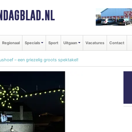
NDAGBLAD.NL
Regionaal
Specials
Sport
Uitgaan
Vacatures
Contact
shoef – een griezelig groots spektakel!