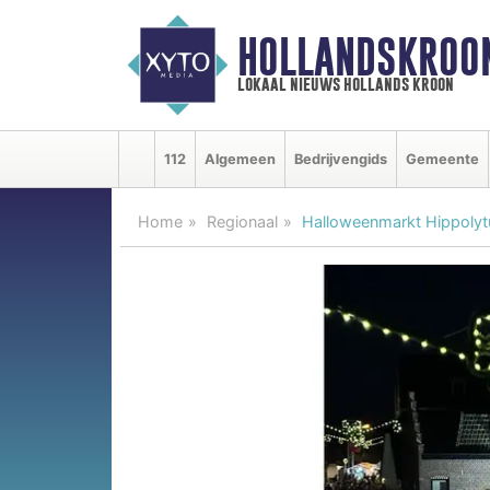
HOLLANDSKROO
lokaal nieuws hollands kroon
112
Algemeen
Bedrijvengids
Gemeente
Home
Regionaal
Halloweenmarkt Hippolytu