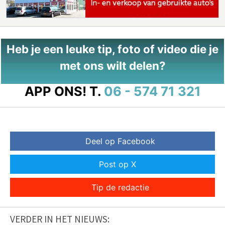
Heb je een leuke tip, foto of video die je
met ons wilt delen?
APP ONS!
T.
06 - 574 71 321
Deel op Facebook
Post op X
Tip de redactie
VERDER IN HET NIEUWS: