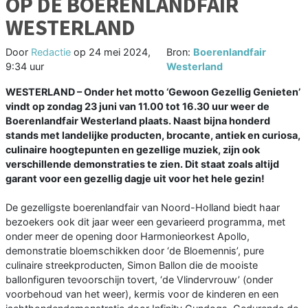
OP DE BOERENLANDFAIR
WESTERLAND
Door
Redactie
op
24 mei 2024,
Bron:
Boerenlandfair
9:34 uur
Westerland
WESTERLAND – Onder het motto ‘Gewoon Gezellig Genieten’
vindt op zondag 23 juni van 11.00 tot 16.30 uur weer de
Boerenlandfair Westerland plaats. Naast bijna honderd
stands met landelijke producten, brocante, antiek en curiosa,
culinaire hoogtepunten en gezellige muziek, zijn ook
verschillende demonstraties te zien. Dit staat zoals altijd
garant voor een gezellig dagje uit voor het hele gezin!
De gezelligste boerenlandfair van Noord-Holland biedt haar
bezoekers ook dit jaar weer een gevarieerd programma, met
onder meer de opening door Harmonieorkest Apollo,
demonstratie bloemschikken door ‘de Bloemennis’, pure
culinaire streekproducten, Simon Ballon die de mooiste
ballonfiguren tevoorschijn tovert, ‘de Vlindervrouw’ (onder
voorbehoud van het weer), kermis voor de kinderen en een