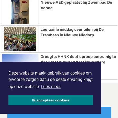
Nieuwe AED geplaatst bij Zwembad De
Venne
Leerzame middag over uilen bij De
Trambaan in Nieuwe Niedorp
Droogte: HHNK doet oproep om zuinig te
doen met water en bereidt verdere
maatregelen voor
Deze website maakt gebruik van cookies om
ervoor te zorgen dat u de beste ervaring krijgt
op onze website
Lees meer
ONZE
PARTNERS
Ik accepteer cookies