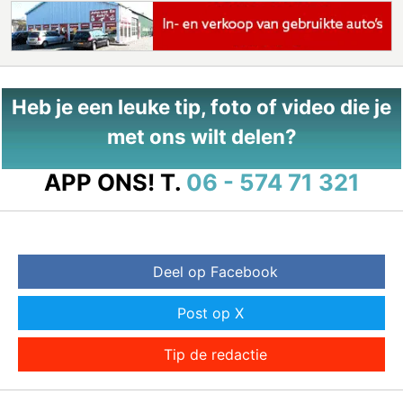
Heb je een leuke tip, foto of video die je
met ons wilt delen?
APP ONS!
T.
06 - 574 71 321
Deel op Facebook
Post op X
Tip de redactie