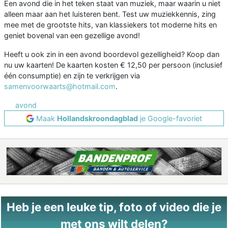
Een avond die in het teken staat van muziek, maar waarin u niet
alleen maar aan het luisteren bent. Test uw muziekkennis, zing
mee met de grootste hits, van klassiekers tot moderne hits en
geniet bovenal van een gezellige avond!
Heeft u ook zin in een avond boordevol gezelligheid? Koop dan
nu uw kaarten! De kaarten kosten € 12,50 per persoon (inclusief
één consumptie) en zijn te verkrijgen via
samenvoorwaarts@hotmail.com
.
avond
Maak
Hollandskroondagblad
je Google-favoriet
Heb je een leuke tip, foto of video die je
met ons wilt delen?