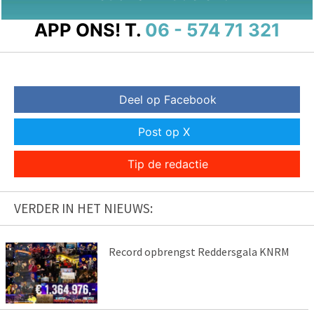
APP ONS!
T.
06 - 574 71 321
Deel op Facebook
Post op X
Tip de redactie
VERDER IN HET NIEUWS:
Record opbrengst Reddersgala KNRM