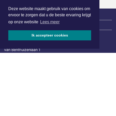
Deze website maakt gebruik van cookies om
ervoor te zorgen dat u de beste ervaring krijgt
op onze website
Lees meer
|
Nieuws | Sport | Evenementen
Ik accepteer cookies
Hoofdvestiging:
van Benthuizenlaan 1
1701 BZ Heerhugowaard
072 8200 600
redactie@xyto.nl
www.xyto.nl
SOCIAL MEDIA
NIEUWSBRIEF AANMELDEN