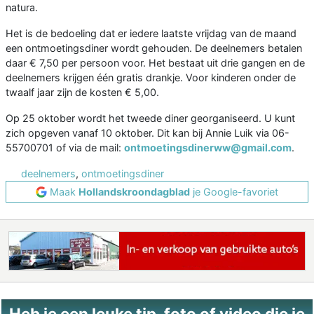
natura.
Het is de bedoeling dat er iedere laatste vrijdag van de maand
een ontmoetingsdiner wordt gehouden. De deelnemers betalen
daar € 7,50 per persoon voor. Het bestaat uit drie gangen en de
deelnemers krijgen één gratis drankje. Voor kinderen onder de
twaalf jaar zijn de kosten € 5,00.
Op 25 oktober wordt het tweede diner georganiseerd. U kunt
zich opgeven vanaf 10 oktober. Dit kan bij Annie Luik via 06-
55700701 of via de mail:
ontmoetingsdinerww@gmail.com
.
deelnemers
,
ontmoetingsdiner
Maak
Hollandskroondagblad
je Google-favoriet
Heb je een leuke tip, foto of video die je