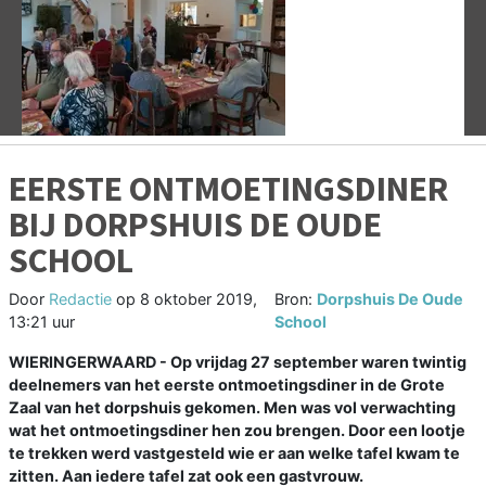
Vorige
V
EERSTE ONTMOETINGSDINER
BIJ DORPSHUIS DE OUDE
SCHOOL
Door
Redactie
op
8 oktober 2019,
Bron:
Dorpshuis De Oude
13:21 uur
School
WIERINGERWAARD - Op vrijdag 27 september waren twintig
deelnemers van het eerste ontmoetingsdiner in de Grote
Zaal van het dorpshuis gekomen. Men was vol verwachting
wat het ontmoetingsdiner hen zou brengen. Door een lootje
te trekken werd vastgesteld wie er aan welke tafel kwam te
zitten. Aan iedere tafel zat ook een gastvrouw.