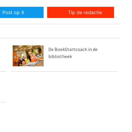
Post op X
Tip de redactie
De BoekStartcoach in de
bibliotheek