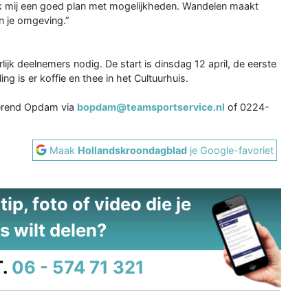
ek mij een goed plan met mogelijkheden. Wandelen maakt
en je omgeving.”
ijk deelnemers nodig. De start is dinsdag 12 april, de eerste
g is er koffie en thee in het Cultuurhuis.
Berend Opdam via
bopdam@teamsportservice.nl
of 0224-
Maak
Hollandskroondagblad
je Google-favoriet
ip, foto of video die je
s wilt delen?
.
06 - 574 71 321