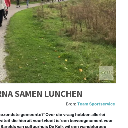
RNA SAMEN LUNCHEN
Bron:
Team Sportservice
ezondste gemeente?’ Over die vraag hebben allerlei
iviteit die hieruit voortvloeit is ‘een beweegmoment voor
n Barelds van cultuurhuis De Kolk wil een wandelgroep