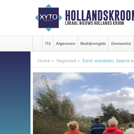
HOLLANDSKROO
lokaal nieuws hollands kroon
112
Algemeen
Bedrijvengids
Gemeente
Home
Regionaal
Eerst wandelen, daarna 