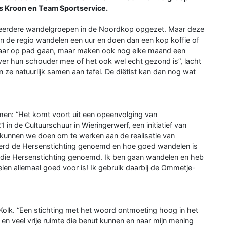
ds Kroon en Team Sportservice.
eerdere wandelgroepen in de Noordkop opgezet. Maar deze
in de regio wandelen een uur en doen dan een kop koffie of
kaar op pad gaan, maar maken ook nog elke maand een
 over hun schouder mee of het ook wel echt gezond is”, lacht
 natuurlijk samen aan tafel. De diëtist kan dan nog wat
komen: “Het komt voort uit een opeenvolging van
in de Cultuurschuur in Wieringerwerf, een initiatief van
kunnen we doen om te werken aan de realisatie van
erd de Hersenstichting genoemd en hoe goed wandelen is
die Hersenstichting genoemd. Ik ben gaan wandelen en heb
len allemaal goed voor is! Ik gebruik daarbij de Ommetje-
 Kolk. “Een stichting met het woord ontmoeting hoog in het
 en veel vrije ruimte die benut kunnen en naar mijn mening