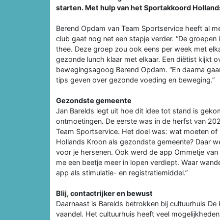
starten. Met hulp van het Sportakkoord Hollan
Berend Opdam van Team Sportservice heeft al m
club gaat nog net een stapje verder. “De groepen 
thee. Deze groep zou ook eens per week met el
gezonde lunch klaar met elkaar. Een diëtist kijkt
bewegingsagoog Berend Opdam. “En daarna gaan ze
tips geven over gezonde voeding en beweging.”
Gezondste gemeente
Jan Barelds legt uit hoe dit idee tot stand is ge
ontmoetingen. De eerste was in de herfst van 2021 
Team Sportservice. Het doel was: wat moeten of 
Hollands Kroon als gezondste gemeente? Daar w
voor je hersenen. Ook werd de app Ommetje van 
me een beetje meer in lopen verdiept. Waar wande
app als stimulatie- en registratiemiddel.”
Blij, contactrijker en bewust
Daarnaast is Barelds betrokken bij cultuurhuis De
vaandel. Het cultuurhuis heeft veel mogelijkheden