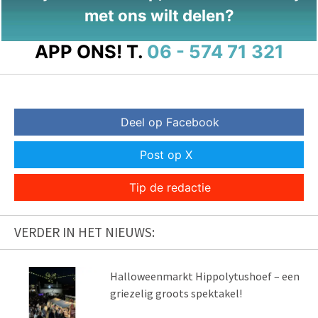
met ons wilt delen?
APP ONS!
T.
06 - 574 71 321
Deel op Facebook
Post op X
Tip de redactie
VERDER IN HET NIEUWS:
Halloweenmarkt Hippolytushoef – een
griezelig groots spektakel!