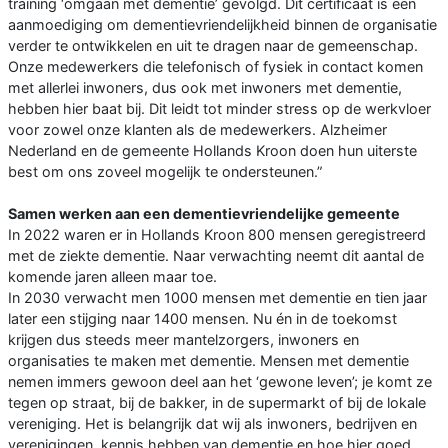
training ‘omgaan met dementie’ gevolgd. Dit certificaat is een
aanmoediging om dementievriendelijkheid binnen de organisatie
verder te ontwikkelen en uit te dragen naar de gemeenschap.
Onze medewerkers die telefonisch of fysiek in contact komen
met allerlei inwoners, dus ook met inwoners met dementie,
hebben hier baat bij. Dit leidt tot minder stress op de werkvloer
voor zowel onze klanten als de medewerkers. Alzheimer
Nederland en de gemeente Hollands Kroon doen hun uiterste
best om ons zoveel mogelijk te ondersteunen.”
Samen werken aan een dementievriendelijke gemeente
In 2022 waren er in Hollands Kroon 800 mensen geregistreerd
met de ziekte dementie. Naar verwachting neemt dit aantal de
komende jaren alleen maar toe.
In 2030 verwacht men 1000 mensen met dementie en tien jaar
later een stijging naar 1400 mensen. Nu én in de toekomst
krijgen dus steeds meer mantelzorgers, inwoners en
organisaties te maken met dementie. Mensen met dementie
nemen immers gewoon deel aan het ‘gewone leven’; je komt ze
tegen op straat, bij de bakker, in de supermarkt of bij de lokale
vereniging. Het is belangrijk dat wij als inwoners, bedrijven en
verenigingen, kennis hebben van dementie en hoe hier goed