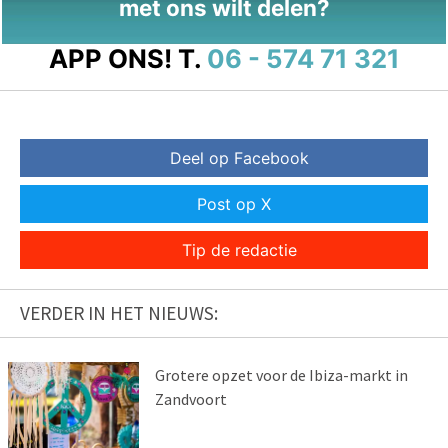
met ons wilt delen?
APP ONS!
T.
06 - 574 71 321
Deel op Facebook
Post op X
Tip de redactie
VERDER IN HET NIEUWS:
Grotere opzet voor de Ibiza-markt in
Zandvoort