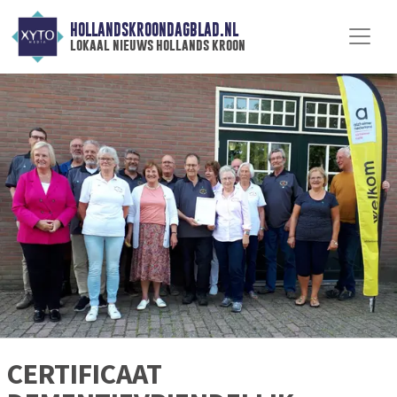
HOLLANDSKROONDAGBLAD.NL
lokaal nieuws hollands kroon
CERTIFICAAT