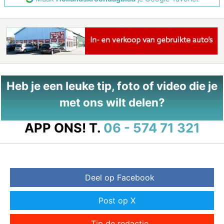
Heb je een leuke tip, foto of video die je
met ons wilt delen?
APP ONS!
T.
06 - 574 71 321
Deel op Facebook
Post op X
Tip de redactie