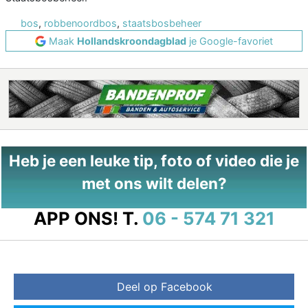
bos
,
robbenoordbos
,
staatsbosbeheer
Maak
Hollandskroondagblad
je Google-favoriet
Heb je een leuke tip, foto of video die je
met ons wilt delen?
APP ONS!
T.
06 - 574 71 321
Deel op Facebook