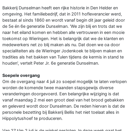
Bakkerij Dunselman heeft een rijke historie in Den Helder en
omgeving. Het familiebedrijf, dat in 2011 hofleverancier werd,
bestaat al sinds 1860 en wordt vanaf begin dit jaar geleid door
de 5e én 6e generatie Dunselman. 'We zijn blij en trots dat we
naar het eiland komen en hebben alle vertrouwen in een mooie
toekomst op Wieringen. Het is belangrijk dat we de klanten en
medewerkers net zo blij maken als nu. Dat doen we oa door
specialiteiten als de Wieringer Jodenkoek te blijven maken en
tradities als het bakken van Tulen tijdens de kermis in stand te
houden', vertelt Peter Jr. 6e generatie Dunselman.
Soepele overgang
Om de overgang naar 4 juli zo soepel mogelijk te laten verlopen
worden de komende twee maanden stapsgewijs diverse
veranderingen doorgevoerd. Een belangrijke wijziging is dat
vanaf maandag 2 mei een groot deel van het brood gebakken
en geleverd wordt door Dunselman. De reden hiervan is dat de
personele bezetting bij Bakkerij Bellis het niet toelaat alles in
Hippolytushoef te produceren.
Van 27 t/m 2 juli is de winkel gesloten. In deze week gaat het