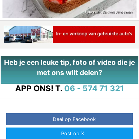
Heb je een leuke tip, foto of video die je
met ons wilt delen?
APP ONS!
T.
06 - 574 71 321
Deel op Facebook
Post op X