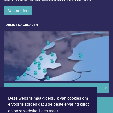
Aanmelden
ONLINE DAGBLADEN
Overige dagbladen in de regio
Deze website maakt gebruik van cookies om
Algemene voorwaarden
ervoor te zorgen dat u de beste ervaring krijgt
op onze website
Lees meer
Disclaimer