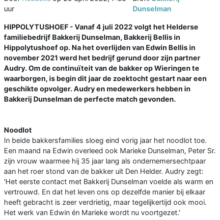
uur
Dunselman
HIPPOLYTUSHOEF - Vanaf 4 juli 2022 volgt het Helderse
familiebedrijf Bakkerij Dunselman, Bakkerij Bellis in
Hippolytushoef op. Na het overlijden van Edwin Bellis in
november 2021 werd het bedrijf gerund door zijn partner
Audry. Om de continuïteit van de bakker op Wieringen te
waarborgen, is begin dit jaar de zoektocht gestart naar een
geschikte opvolger. Audry en medewerkers hebben in
Bakkerij Dunselman de perfecte match gevonden.
Noodlot
In beide bakkersfamilies sloeg eind vorig jaar het noodlot toe.
Een maand na Edwin overleed ook Marieke Dunselman, Peter Sr.
zijn vrouw waarmee hij 35 jaar lang als ondernemersechtpaar
aan het roer stond van de bakker uit Den Helder. Audry zegt:
'Het eerste contact met Bakkerij Dunselman voelde als warm en
vertrouwd. En dat het leven ons op dezelfde manier bij elkaar
heeft gebracht is zeer verdrietig, maar tegelijkertijd ook mooi.
Het werk van Edwin én Marieke wordt nu voortgezet.'