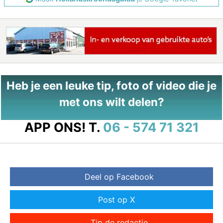
Heb je een leuke tip, foto of video die je
met ons wilt delen?
APP ONS!
T.
06 - 574 71 321
Deel op Facebook
Post op X
Tip de redactie