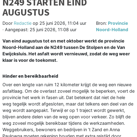
N249 STARTEN EIND
AUGUSTUS
Door
Redactie
op
25 juni 2026, 11:04 uur
Bron:
Provincie
· Aangepast:
25 juni 2026, 11:08 uur
Noord-Holland
Van eind augustus tot en met oktober werkt de provincie
Noord-Holland aan de N249 tussen De Stolpen en de Van
Ewijcksluis. Het asfalt wordt vernieuwd, zodat de weg weer
klaar is voor de toekomst.
Hinder en bereikbaarheid
Over een lengte van ruim 12 kilometer krijgt de weg een nieuwe
asfaltlaag. Om de overlast zoveel mogelijk te beperken, voert de
provincie het werk in fasen uit. Dat betekent dat niet de hele
weg tegelijk wordt afgesloten, maar dat telkens een deel van de
weg wordt aangepakt. Terwijl er op 1 traject wordt gewerkt,
blijven andere delen van de weg open voor verkeer. Zo blijft de
weg zoveel mogelijk bereikbaar tijdens de werkzaamheden.
Weggebruikers, bewoners en bedrijven in ’t Zand en Anna
Paulowna moeten rekening houden met extra reistijd door