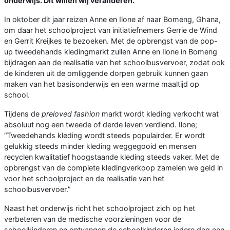
onderwijs. Dit willen wij veranderen.”
In oktober dit jaar reizen Anne en Ilone af naar Bomeng, Ghana,
om daar het schoolproject van initiatiefnemers Gerrie de Wind
en Gerrit Kreijkes te bezoeken. Met de opbrengst van de pop-
up tweedehands kledingmarkt zullen Anne en Ilone in Bomeng
bijdragen aan de realisatie van het schoolbusvervoer, zodat ook
de kinderen uit de omliggende dorpen gebruik kunnen gaan
maken van het basisonderwijs en een warme maaltijd op
school.
Tijdens de
preloved fashion
markt wordt kleding verkocht wat
absoluut nog een tweede of derde leven verdiend. Ilone;
“Tweedehands kleding wordt steeds populairder. Er wordt
gelukkig steeds minder kleding weggegooid en mensen
recyclen kwalitatief hoogstaande kleding steeds vaker. Met de
opbrengst van de complete kledingverkoop zamelen we geld in
voor het schoolproject en de realisatie van het
schoolbusvervoer.”
Naast het onderwijs richt het schoolproject zich op het
verbeteren van de medische voorzieningen voor de
schoolkinderen en ontvangen de schoolkinderen iedere dag een