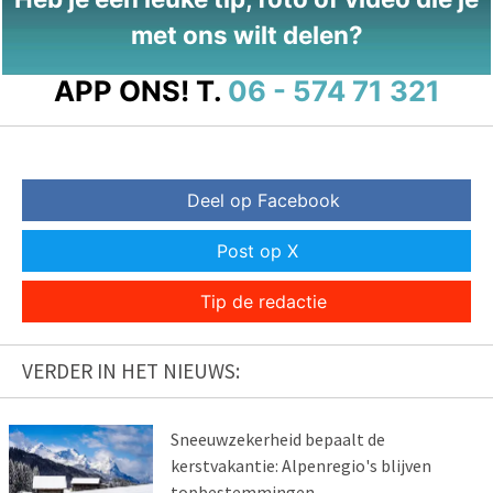
met ons wilt delen?
APP ONS!
T.
06 - 574 71 321
Deel op Facebook
Post op X
Tip de redactie
VERDER IN HET NIEUWS:
Sneeuwzekerheid bepaalt de
kerstvakantie: Alpenregio's blijven
topbestemmingen