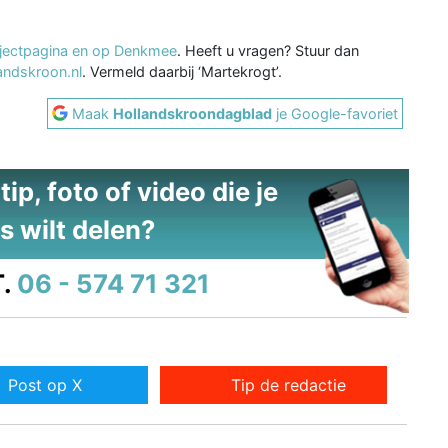
jectpagina en op Denkmee
. Heeft u vragen? Stuur dan
andskroon.nl
. Vermeld daarbij ‘Martekrogt’.
Maak
Hollandskroondagblad
je Google-favoriet
ip, foto of video die je
s wilt delen?
.
06 - 574 71 321
Post op X
Tip de redactie