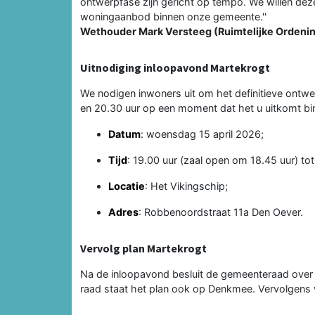
ontwerpfase zijn gericht op tempo. We willen deze
woningaanbod binnen onze gemeente.''
Wethouder Mark Versteeg (Ruimtelijke Ordeni
Uitnodiging inloopavond Martekrogt
We nodigen inwoners uit om het definitieve ontwe
en 20.30 uur op een moment dat het u uitkomt bin
Datum
: woensdag 15 april 2026;
Tijd
: 19.00 uur (zaal open om 18.45 uur) tot
Locatie
: Het Vikingschip;
Adres
: Robbenoordstraat 11a Den Oever.
Vervolg plan Martekrogt
Na de inloopavond besluit de gemeenteraad over h
raad staat het plan ook op Denkmee. Vervolgens vi