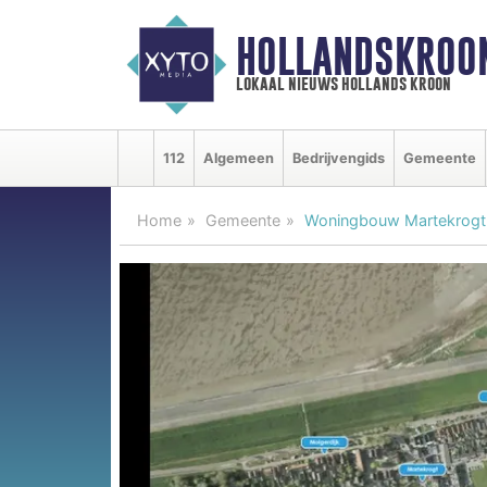
HOLLANDSKROO
lokaal nieuws hollands kroon
112
Algemeen
Bedrijvengids
Gemeente
Home
Gemeente
Woningbouw Martekrogt i