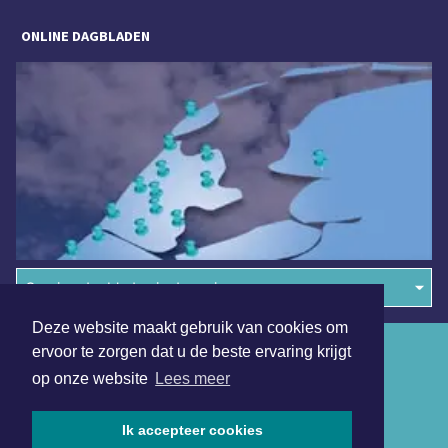
ONLINE DAGBLADEN
Overige dagbladen in de regio
Deze website maakt gebruik van cookies om
Algemene voorwaarden
ervoor te zorgen dat u de beste ervaring krijgt
op onze website
Lees meer
Disclaimer
Privacy Statement
Ik accepteer cookies