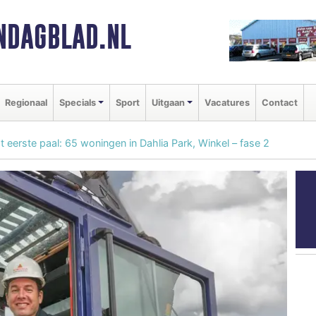
NDAGBLAD.NL
Regionaal
Specials
Sport
Uitgaan
Vacatures
Contact
 eerste paal: 65 woningen in Dahlia Park, Winkel – fase 2