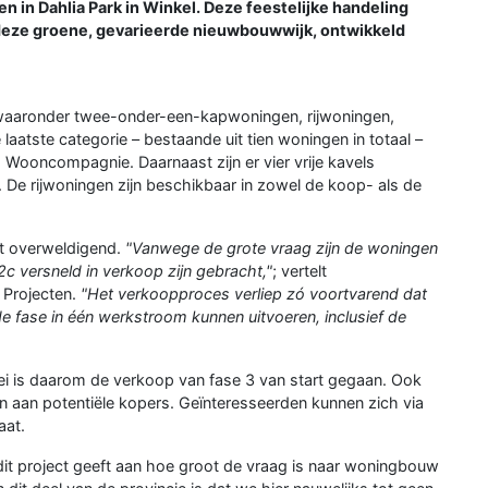
 in Dahlia Park in Winkel. Deze feestelijke handeling
 deze groene, gevarieerde nieuwbouwwijk, ontwikkeld
 waaronder twee-onder-een-kapwoningen, rijwoningen,
atste categorie – bestaande uit tien woningen in totaal –
Wooncompagnie. Daarnaast zijn er vier vrije kavels
De rijwoningen zijn beschikbaar in zowel de koop- als de
art overweldigend.
"Vanwege de grote vraag zijn de woningen
2c versneld in verkoop zijn gebracht,"
; vertelt
 Projecten.
"Het verkoopproces verliep zó voortvarend dat
fase in één werkstroom kunnen uitvoeren, inclusief de
mei is daarom de verkoop van fase 3 van start gegaan. Ook
 aan potentiële kopers. Geïnteresseerden kunnen zich via
aat.
 dit project geeft aan hoe groot de vraag is naar woningbouw