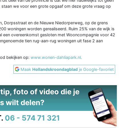
dit deel van de provincie is dat we hier nauwelijks tot geen
jk staan we voor een grote opgaaf om deze grote vraag op
an, Dorpsstraat en de Nieuwe Niedorperweg, op de grens
r 200 woningen worden gerealiseerd. Ruim 25% van de wijk is
 al een overeenkomst gesloten met Wooncompagnie voor 42
vengenoemde tien rug-aan-rug woningen uit fase 2 aan
od bekijken op:
www.wonen-dahliapark.nl.
Maak
Hollandskroondagblad
je Google-favoriet
ip, foto of video die je
s wilt delen?
.
06 - 574 71 321