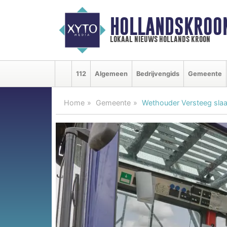
HOLLANDSKROO
lokaal nieuws hollands kroon
112
Algemeen
Bedrijvengids
Gemeente
Home
Gemeente
Wethouder Versteeg slaat