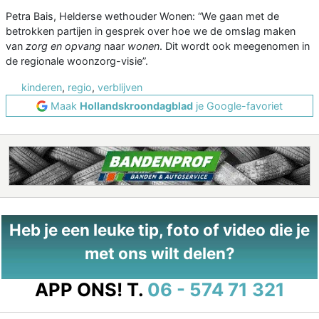
Petra Bais, Helderse wethouder Wonen: “We gaan met de
betrokken partijen in gesprek over hoe we de omslag maken
van
zorg en opvang
naar
wonen
. Dit wordt ook meegenomen in
de regionale woonzorg-visie”.
kinderen
,
regio
,
verblijven
Maak
Hollandskroondagblad
je Google-favoriet
Heb je een leuke tip, foto of video die je
met ons wilt delen?
APP ONS!
T.
06 - 574 71 321