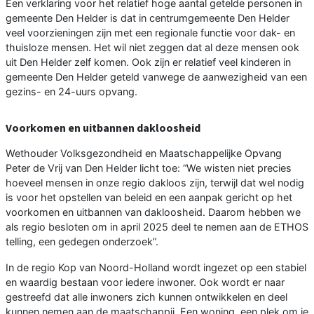
Een verklaring voor het relatief hoge aantal getelde personen in
gemeente Den Helder is dat in centrumgemeente Den Helder
veel voorzieningen zijn met een regionale functie voor dak- en
thuisloze mensen. Het wil niet zeggen dat al deze mensen ook
uit Den Helder zelf komen. Ook zijn er relatief veel kinderen in
gemeente Den Helder geteld vanwege de aanwezigheid van een
gezins- en 24-uurs opvang.
Voorkomen en uitbannen dakloosheid
Wethouder Volksgezondheid en Maatschappelijke Opvang
Peter de Vrij van Den Helder licht toe: “We wisten niet precies
hoeveel mensen in onze regio dakloos zijn, terwijl dat wel nodig
is voor het opstellen van beleid en een aanpak gericht op het
voorkomen en uitbannen van dakloosheid. Daarom hebben we
als regio besloten om in april 2025 deel te nemen aan de ETHOS
telling, een gedegen onderzoek”.
In de regio Kop van Noord-Holland wordt ingezet op een stabiel
en waardig bestaan voor iedere inwoner. Ook wordt er naar
gestreefd dat alle inwoners zich kunnen ontwikkelen en deel
kunnen nemen aan de maatschappij. Een woning, een plek om je