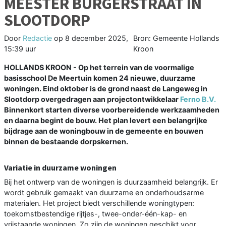
MEESTER BURGERSTRAAT IN
SLOOTDORP
Door
Redactie
op
8 december 2025,
Bron: Gemeente Hollands
15:39 uur
Kroon
HOLLANDS KROON - Op het terrein van de voormalige
basisschool De Meertuin komen 24 nieuwe, duurzame
woningen. Eind oktober is de grond naast de Langeweg in
Slootdorp overgedragen aan projectontwikkelaar
Ferno B.V.
Binnenkort starten diverse voorbereidende werkzaamheden
en daarna begint de bouw. Het plan levert een belangrijke
bijdrage aan de woningbouw in de gemeente en bouwen
binnen de bestaande dorpskernen.
Variatie in duurzame woningen
Bij het ontwerp van de woningen is duurzaamheid belangrijk. Er
wordt gebruik gemaakt van duurzame en onderhoudsarme
materialen. Het project biedt verschillende woningtypen:
toekomstbestendige rijtjes-, twee-onder-één-kap- en
vrijstaande woningen. Zo zijn de woningen geschikt voor