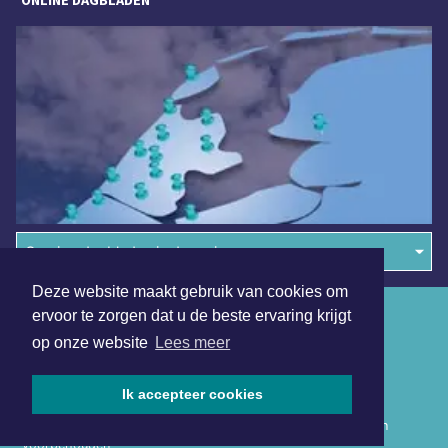
ONLINE DAGBLADEN
Overige dagbladen in de regio
Deze website maakt gebruik van cookies om
Algemene voorwaarden
ervoor te zorgen dat u de beste ervaring krijgt
op onze website
Lees meer
Disclaimer
Privacy Statement
Ik accepteer cookies
Copyright (c) 2026 | Hollandskroondagblad.nl - Alle rechten
voorbehouden