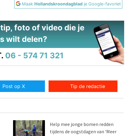
Maak
Hollandskroondagblad
je Google-favoriet
ip, foto of video die je
s wilt delen?
.
06 - 574 71 321
Post op X
Tip de redactie
Help mee jonge bomen redden
tijdens de oogstdagen van ‘Meer