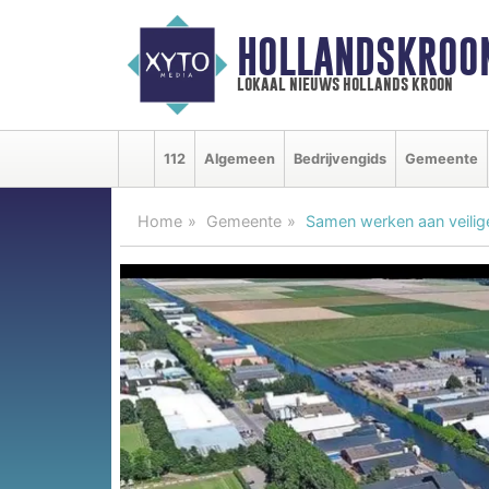
HOLLANDSKROO
lokaal nieuws hollands kroon
112
Algemeen
Bedrijvengids
Gemeente
Home
Gemeente
Samen werken aan veilige