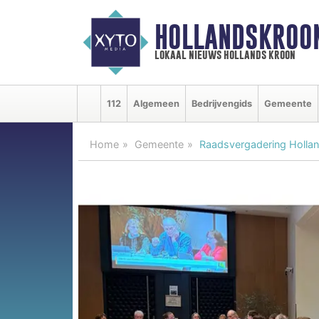
HOLLANDSKROO
lokaal nieuws hollands kroon
112
Algemeen
Bedrijvengids
Gemeente
Home
Gemeente
Raadsvergadering Hollan