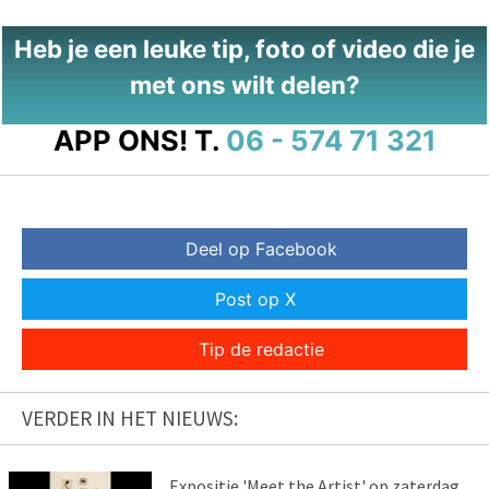
Heb je een leuke tip, foto of video die je
met ons wilt delen?
APP ONS!
T.
06 - 574 71 321
Deel op Facebook
Post op X
Tip de redactie
VERDER IN HET NIEUWS:
Expositie 'Meet the Artist' op zaterdag