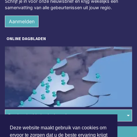
Schrijf je in voor onze nieuwsbrief en krijg wekelijks een
samenvatting van alle gebeurtenissen uit jouw regio.
Aanmelden
ONLINE DAGBLADEN
Overige dagbladen in de regio
Deze website maakt gebruik van cookies om
Algemene voorwaarden
ervoor te zorgen dat u de beste ervaring krijgt