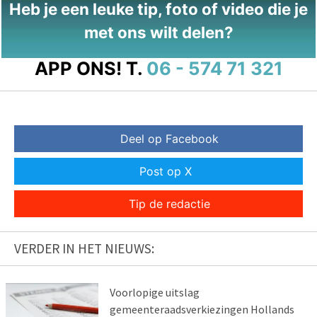
Heb je een leuke tip, foto of video die je
met ons wilt delen?
APP ONS!
T.
06 - 574 71 321
Deel op Facebook
Post op X
Tip de redactie
VERDER IN HET NIEUWS:
Voorlopige uitslag
gemeenteraadsverkiezingen Hollands