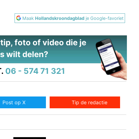
Maak
Hollandskroondagblad
je Google-favoriet
ip, foto of video die je
s wilt delen?
.
06 - 574 71 321
Post op X
Tip de redactie