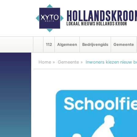
HOLLANDSKROO
lokaal nieuws hollands kroon
112
Algemeen
Bedrijvengids
Gemeente
Home
Gemeente
Inwoners kiezen nieuw b