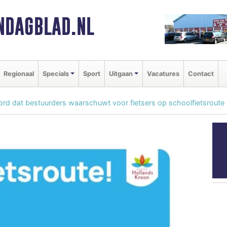
NDAGBLAD.NL
Regionaal
Specials
Sport
Uitgaan
Vacatures
Contact
ord dat bestuurders waarschuwt voor fietsers op schoolfietsroute