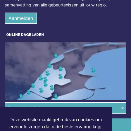
samenvatting van alle gebeurtenissen uit jouw regio.
Aanmelden
ONLINE DAGBLADEN
Overige dagbladen in de regio
Deze website maakt gebruik van cookies om
Algemene voorwaarden
ervoor te zorgen dat u de beste ervaring krijgt