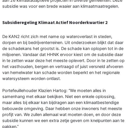
aan 26 klimaatadaptieve projecten in diverse gemeenten. Deze
subsidie was voor een brede waaier aan klimaatmaatregelen.
Subsidieregeling Klimaat Actief Noorderkwartier 2
De KAN2 richt zich met name op wateroverlast in steden,
dorpen en bij bedrijventerreinen. Uit onderzoeken blijkt dat daar
de schadekans het grootst is. De schade kan oplopen tot in de
miljoenen. Vandaar dat HHNK ervoor kiest om de subsidie daar
in te zetten waar deze het meeste oplevert. Door in te zetten op
het vasthouden, bergen en vertraagd of juist versneld afvoeren
van hemelwater kan schade worden beperkt en het regionale
watersysteem worden ontlast.
Portefeuillehouder Klazien Hartog: “We moeten alles in
samenhang met elkaar bekijken. Niet een enkele oplossing,
maar alles bij elkaar kan bijdragen aan een klimaatbestendige
bebouwde omgeving. Daar hebben onze inwoners het meeste
profijt van. We zullen allemaal wat moeten doen, en door deze
subsidie kunnen we een extra zetje geven om knelpunten aan te
pakken.”