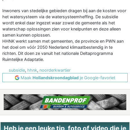
Inwoners van stedelijke gebieden dragen bij aan de kosten voor
het watersysteem via de watersysteemheffing. De subsidie
wordt enkel daar ingezet waar zowel de gemeente als het
waterschap oplossingen zien voor knelpunten en deze alleen
samen kunnen oplossen.
HHNK werkt samen met gemeenten, de provincie en PWN aan
het doel om vóór 2050 Nederland klimaatbestendig in te
richten. Dit doen ze vanuit het nationale Deltaprogramma
Ruimtelijke Adaptatie.
subsidie
,
hhnk
,
noorderkwartier
Maak
Hollandskroondagblad
je Google-favoriet
Heb je een leuke tip, foto of video die je