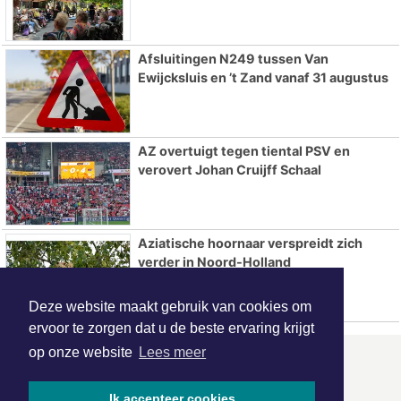
Afsluitingen N249 tussen Van
Ewijcksluis en ’t Zand vanaf 31 augustus
AZ overtuigt tegen tiental PSV en
verovert Johan Cruijff Schaal
Aziatische hoornaar verspreidt zich
verder in Noord-Holland
Deze website maakt gebruik van cookies om
ervoor te zorgen dat u de beste ervaring krijgt
op onze website
Lees meer
ONZE
PARTNERS
Ik accepteer cookies