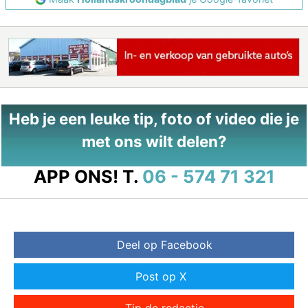
Heb je een leuke tip, foto of video die je
met ons wilt delen?
APP ONS!
T.
06 - 574 71 321
Deel op Facebook
Post op X