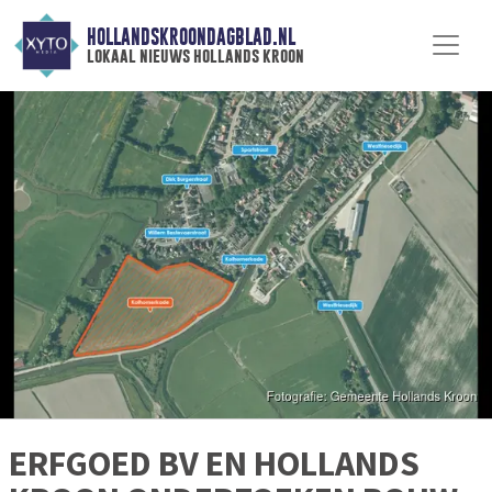
HOLLANDSKROONDAGBLAD.NL
lokaal nieuws hollands kroon
ERFGOED BV EN HOLLANDS