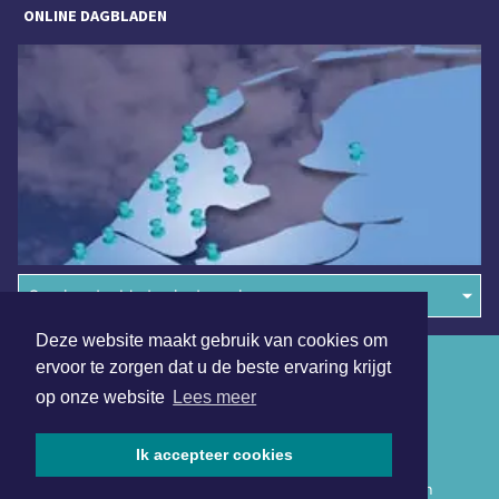
ONLINE DAGBLADEN
Overige dagbladen in de regio
Deze website maakt gebruik van cookies om
Algemene voorwaarden
ervoor te zorgen dat u de beste ervaring krijgt
op onze website
Lees meer
Disclaimer
Privacy Statement
Ik accepteer cookies
Copyright (c) 2026 | Hollandskroondagblad.nl - Alle rechten